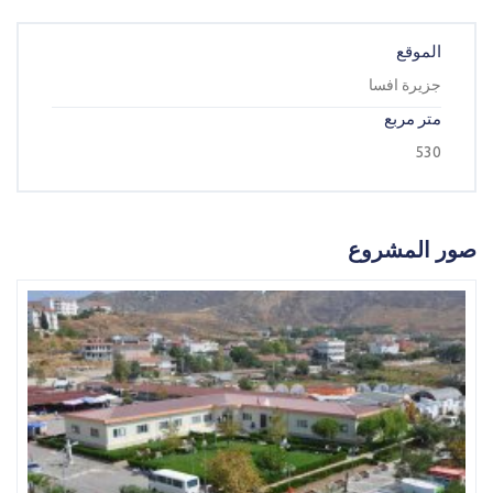
Karmod Indonesia
Karmod Қазақ
الموقع
Karmod Romania
Karmod España
جزيرة افسا
متر مربع
Karmod Slovensko
Karmod Serbia
530
Karmod Azərbaycan
Karmod Malaysia
Karmod ישראל
Karmod Россия
صور المشروع
Karmod Italia
Karmod Suomi
Karmod Узбекистон
Karmod საქართველო
Karmod Shqipëri
Karmod Հայաստան
Karmod Portugal
Karmod United States