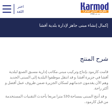
Karmod Türkiye
Karmod Global
اختر
اللغة
Karmod العربية
Karmod Pусский
إكمال إنشاء مبنى جاهز لإدارة بلدية آفشا
Karmod Español
Karmod Português
Karmod Français
Karmod Deutsche
Karmod Україна
Karmod ایران
شرح المنتج
Karmod Netherlands
Karmod Europe
قامت كارمود بإنتاج وتركيب مبنى مكاتب إدارية مسبق الصنع لبلدية
Karmod Polska
Karmod France
آفشا في جزيرة آفشا. و قد انتقل موظفوا البلدية إلى المبنى الجديد
وهم الآن يقدمون خدماتهم لسكان الجزيرة ضمن ظروف عمل أفضل و
أكثر راحة.
Karmod Ελλάδα
Karmod العربية
و قد أنتج المبنى بمساحة 530 مترا مربعا بأحدث التقنيات المستخدمة
من قبل كارمود..
Karmod България
Karmod Česko