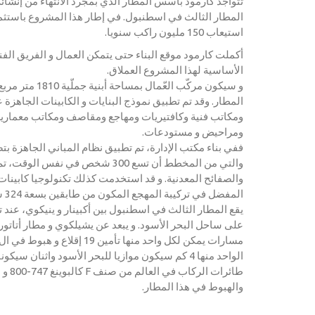
تتواجد كارمود بأسس المطار الذي بمجرد الانتهاء من إنشائ
استيعاب 150 ملیون راكب سنویا.
أكملت كارمود موقع البناء حتى یتمكن العمال و الفریق ال
الأساسیة لهذا المشروع العملاق.
و سیكون مركّب العّم
المطار. وقد تم تطبیق نموذج البنایات و الكابینات الجاهزة 
ومكاتب فنیة وكافتیریات ومهاجع ومقاصف ومكاتب معمار
ومراحیض و مستودعات.
ففي بناء مكتب الإدارة، تم تطبیق نظام المباني الجاهزة ب
والتي من المخطط أن تسع 300 شخص في نفس
والصفائح المعدنیة. و قد استخدمت كذلك تكنولوجیا كابینات
المفضل في تركیبة المهجع المكون من طابقین بسعة 324 سریرا.
یقع المطار الثالث في اسطنبول بین أكبینار و ینیكوي، عند 
مسارات یمكن لكل واحد منها تأمين
الواحد منها 4 كم سیكون موازیا للبحر الأسود واثنان س
والهبوط في هذا المطار.