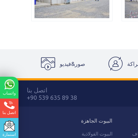
راكة
صور&فيديو
اتصل بنا
واتساب
+90 539 635 89 38
اتصل بنا
البيوت الجاهزة
اف
البيوت الفولاذية
استمارة