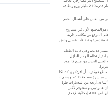
ه، سیصبح أكبر مطار في العالم:
المطار الثالث في اسطنبول. في إطار هذا المشروع باستثمار قدره 2.10 ملیار یورو وبطاقة
فني من العمل على أشغال الحفر
ال بمساحة أبنیة جملّیة 1810 متر مربع هو المجمع الأول في مشروع
على الموقع من مكاتب إداریة
یة وهندسیة و فضاءات غسیل ودش
تصمیم حدیث. و في قاعة الطعام،
 الوقت، تم اختیار نظام الجدار العازل
 الجیل الجدید من منتج كارمود
تقاطع غوكترك-أرنافوتكوي-كاتالكا
على ساحل البحر الأسود. و یبعد عن یشیلكوي و مطار أتاتورك مباشرة مسافة 35 كم, و یضم 6
 19 إقلاع و هبوط في ال ّساعة. أربعة من المسارات طول
یكونان عموديین. و ستتوفر لأكبر
طائرات الركاب في العالم من صنف F كالبوینغ 747-800 و ایرباص A380 إمكانّیة الإقلاع