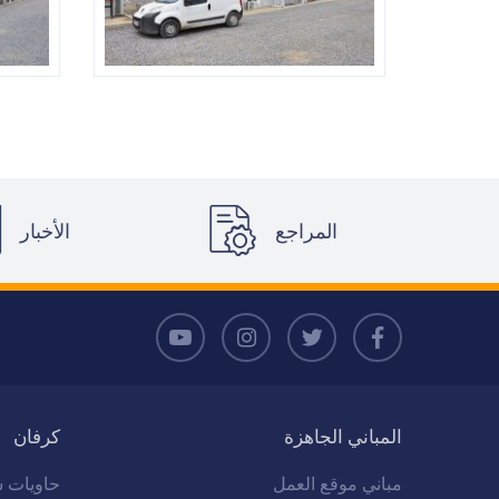
المراجع
الأخبار
المباني الجاهزة
كرفان
مباني موقع العمل
حاويات س