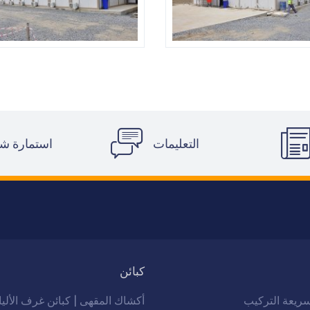
التعليمات
استمارة ش
كبائن
ريعة التركيب
أكشاك المقهى | كبائن غرف الألي