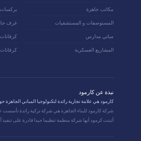
مكاتب جاهزة
بركسات
المستوصفات و المستشفيات
غرف جاه
مباني مدارس
كرفانات
المشاريع العسكرية
كرفانات 
نبذة عن كارمود
كارمود هي علامة تجارية رائدة لتكنولوجيا المباني الجاهزة حول
شركة كارمود للبناء الجاهزة هي شركة تركية رائدة تأسست عام 1986 ومنذ ذلك الحين نفذت المشاريع في 100 دولة حول ال
أثبتت كرمود أنها شركة منظمة تنظيما جيدا قادرة على تنفيذ