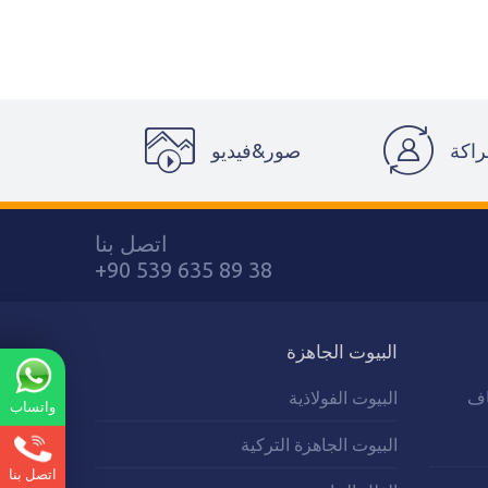
راكة
صور&فيديو
اتصل بنا
+90 539 635 89 38
البيوت الجاهزة
اف
البيوت الفولاذية
واتساب
البيوت الجاهزة التركية
اتصل بنا