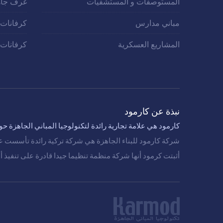
المستوصفات و المستشفيات
غرف جاه
مباني مدارس
كرفانات
المشاريع العسكرية
كرفانات 
نبذة عن كارمود
كارمود هي علامة تجارية رائدة لتكنولوجيا المباني الجاهزة حول
شركة كارمود للبناء الجاهزة هي شركة تركية رائدة تأسست عام 1986 ومنذ ذلك الحين نفذت المشاريع في 100 دولة حول ال
أثبتت كرمود أنها شركة منظمة تنظيما جيدا قادرة على تنفيذ