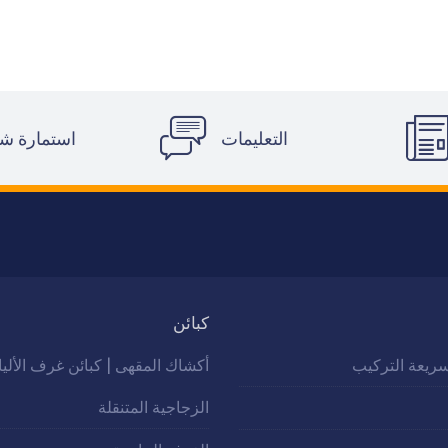
التعليمات
استمارة ش
كبائن
ريعة التركيب
أكشاك المقهى | كبائن غرف الألي
الزجاجية المتنقلة