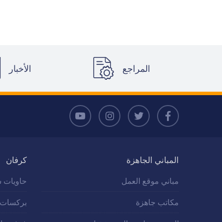
المراجع
الأخبار
المباني الجاهزة
كرفان
مباني موقع العمل
حاويات س
مكاتب جاهزة
بركسات