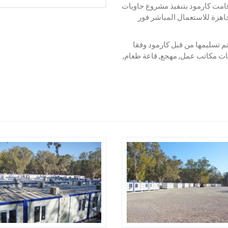
 قامت كارمود بتنفيذ مشروع حاويات
اهزة للاستعمال المباشر فور
ويات القابلة للفك والتركيب من 78 حاوية تم تسليمها من قبل كارمود وفقا
ات مكاتب عمل, مهجع, قاعة طعام,