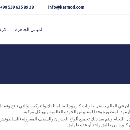
Karmod العربية
Karmod Pусский
+90 539 635 89 38
info@karmod.com
Karmod Україна
Karmod ایران
المباني الجاهزة
كرف
Karmod Ελλάδα
Karmod العربية
Karmod Romania
Karmod España
Karmod ישראל
Karmod Россия
s
Karmod Shqipëri
Karmod Հայաստան
Karmod Canada
Karmod Norge
 في العالم بفضل حاويات كارمود القابلة للفك والتركيب والتي تنتج وفقا لم
رمود المتطورة وفقا لمقاييس الجودة العالمية وبهياكل مركبة.
ي بدل اللحام ويتم بعد ذلك تجميع ألواح الجدران والسقف المعزولة (الساندوت
كبيرة من طابق واحد أو عدة طوابق.