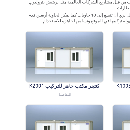
ت من قبل مشاريع الشركات العالمية مثل بريتيش يتروليوم,
مطارات.
تنتج كارمود أيضا حاوية فلات باك بأبعاد 2.3 * 5.95 بتقنية الهيكل القابل للفك والتركيب, وهي تقدم ميزة سهولة النقل حيث يمكن لشاحنة نقل بري أن تتسع إلى 10 حاويات كما يمكن لحاوية أربعين قدم
كنتينر مكتب جاهز للتركيب K2001
التفاصيل