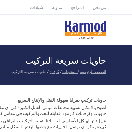
Karmod Türkiye
Karmod Global
من نحن
المراجع
مدونة
شهادات
Karmod Français
Karmod Deutsche
Karmod Polska
Karmod France
Karmod Indonesia
Karmod Қазақ
حاويات سريعة التركيب
Karmod Azərbaycan
Karmod Malaysia
الصفحة الرئيسية
/
المنتجات
/
كرفان
/ حاويات سريعة التركيب
Karmod Узбекистон
Karmod საქართველო
Karmod United
Karmod Magyarország
Kingdom
حاويات تركيب بمزايا سهولة النقل والإنتاج السريع
أصبح بالإمكان تشييد مجمعات مباني العمل الكبيرة في أي مكان
حاويات وكرفانات كارمود القابلة للفك والتركيب في معامل كا
يتم إنتاج الهيكل الأساسي لحاوياتنا بتقنية التركيب بالبراغ
كبيرة يمكن أن توصل الحاويات مع بعضها البعض لتشكل مباني 