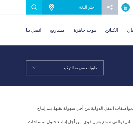
Karmod Español
Karmod Português
اختر
اللغة
Karmod Netherlands
Karmod Europe
ان
الكبائن
بيوت جاهزة
مشاريع
اتصل بنا
Karmod България
Karmod Česko
Karmod Slovensko
Karmod Serbia
Karmod Italia
Karmod Suomi
حاويات سريعة التركيب
Karmod Portugal
Karmod United State
Karmod Schweiz
واصفات النقل الدولية من أجل سهولة نقلها. يتم إنتاج
ش بانل) والتي تتمتع بعزل قوي. من أجل إنشاء حلول لمساحات