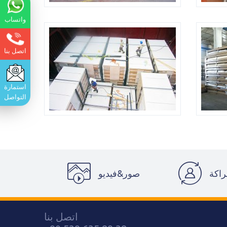
واتساب
اتصل بنا
استمارة
التواصل
راكة
صور&فيديو
اتصل بنا