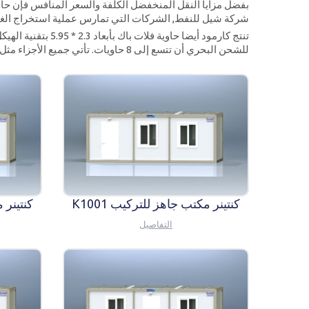
بفضل مزايا النقل المنخفضل الكلفة والسعر المنافس فإن حاوي
شركة شيل للنفط, الشركات التي تمارس عملية استخراج الغاز
للشحن البحري أن تتسع إلى 8 حاويات. تأتي جميع الأجزاء مثل الأبواب والنوافذ مغلفة ضمن طرد الحاوية وتشحن مفككة, ومن ثم يمكن بسهولة تركيبها في الموقع وتسليمها جاهزة للاستخدام.
كنتينر مكتب جاهز للتركيب K1001
كنتينر م
التفاصيل