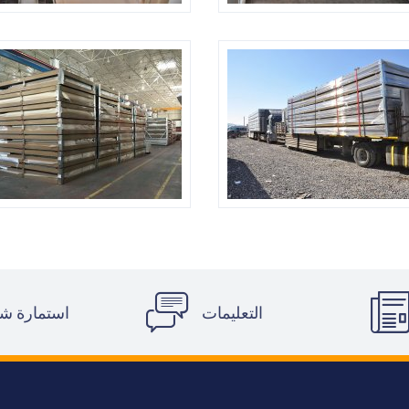
التعليمات
استمارة ش