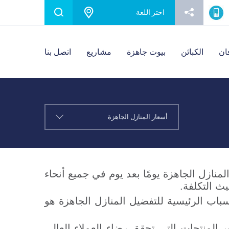
Karmod Español
Karmod Português
اختر
اللغة
Karmod Netherlands
Karmod Europe
ان
الكبائن
بيوت جاهزة
مشاريع
اتصل بنا
Karmod България
Karmod Česko
Karmod Slovensko
Karmod Serbia
Karmod Italia
Karmod Suomi
أسعار المنازل الجاهزة
Karmod Portugal
Karmod United State
Karmod Schweiz
لمنازل الجاهزة يومًا بعد يوم في جميع أنحاء
ث التكلفة.
لأسباب الرئيسية للتفضيل المنازل الجاهزة هو
من 100 دولة حول العالم من خلال توفير المنتجات التي تحقق رضاء العملاء العالي