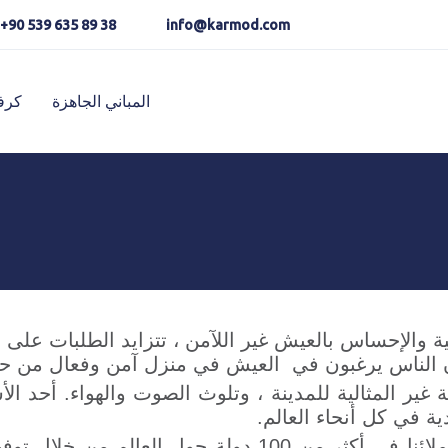
Karmod العربية
Karmod Pусский
+90 539 635 89 38
info@karmod.com
Karmod Україна
Karmod ایران
المباني الجاهزة
كرف
Karmod Ελλάδα
Karmod العربية
Karmod Romania
Karmod España
Karmod ישראל
Karmod Россия
s
Karmod Shqipëri
Karmod Հայաստան
Karmod Canada
Karmod Norge
ية والإحساس بالعيش غير اللآمن ، تتزايد الطلبات على ا
 الناس يرغبون في العيش في منزل آمن وفعال من حي
ية غير المثالية للمدينة ، وتلوث الصوت والهواء. أحد ا
ة في كل أنحاء العالم.
نعيش اليوم فخر الثقة التي اكتسبناها من عملائنا في أكثر 