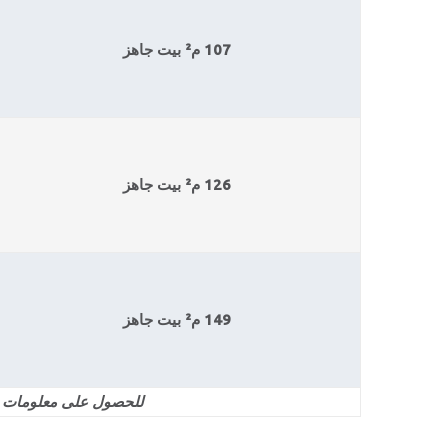
107 م² بيت جاهز
126 م² بيت جاهز
149 م² بيت جاهز
للحصول على معلومات مفصلة و