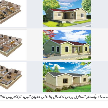
أسعار المنازل يرجى الاتصال بنا على عنوان البريد الإلكتروني التالي o@karmod.com